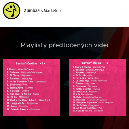
Zumba
s
Markétou
®
Playlisty předtočených videí