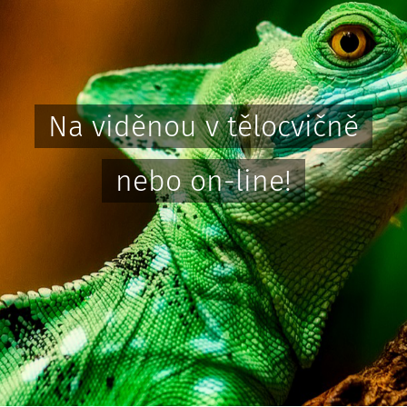
Na viděnou v tělocvičně
nebo on-line!