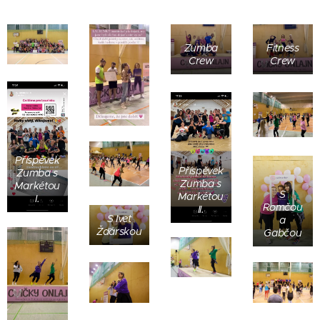
Zumba
Fitness
Crew
Crew
Příspěvek
Příspěvek
Zumba s
Zumba s
Markétou
S
Markétou
I.
Romčou
II.
S Ivet
a
Žďárskou
Gabčou