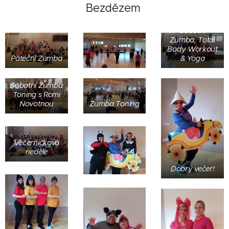
Bezdězem
Sobotní
Zumba, Total
Body Workout
Páteční Zumba
& Yoga
Sobotní Zumba
Toning s Romi
Novotnou
Zumba Toning
Večerníčková
neděle
Dobrý večer!