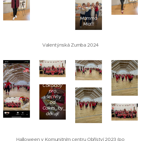
Mamma
Mia!!!
Valentýnská Zumba 2024
Čokolády
pro
všechny
od
Cakes_by_Maruska,
děkuji!
Halloween v Komunitním centru Obříství 2023 (po