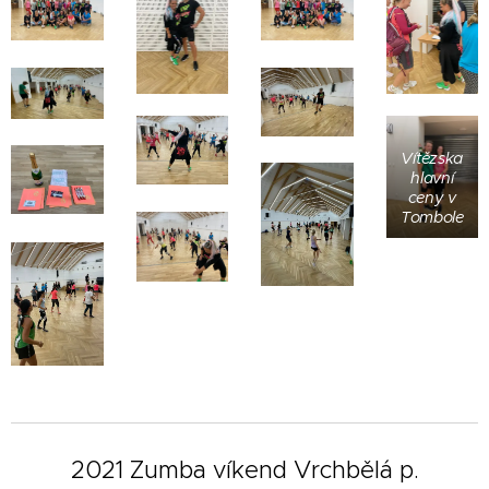
Vítězska
hlavní
ceny v
Tombole
2021 Zumba víkend Vrchbělá p.