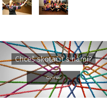
Chceš skotačit s
námi?
Ozvi se