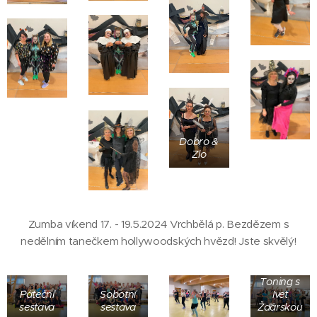
Dobro &
Zlo
Zumba víkend 17. - 19.5.2024 Vrchbělá p. Bezdězem s
nedělním tanečkem hollywoodských hvězd! Jste skvělý!
Zumba
Toning s
Páteční
Sobotní
Ivet
sestava
sestava
Žďárskou