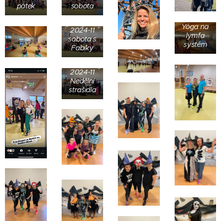
pátek
sobota
Yóga na
2024-11
lymfa
sobota s
systém
Fabíky
2024-11
Nedělní
strašidla