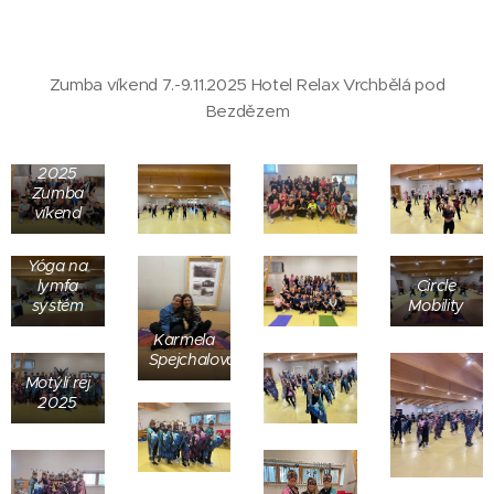
Zumba víkend 7.-9.11.2025 Hotel Relax Vrchbělá pod
Bezdězem
2025
Zumba
víkend
Yóga na
lymfa
Circle
systém
Mobility
Karmela
Spejchalová
Motýlí rej
2025