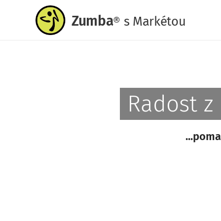
Zumba
s
Markétou
®
Radost z
...poma